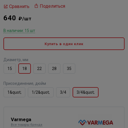
Поделиться
Сравнить
640
₽/шт
В наличии: 15 шт
Купить в один клик
Диаметр, мм
15
18
22
28
35
Присоединение, дюйм
1&quot;
1/2&quot;
3/4
3/4&quot;
Varmega
Все товары бренда