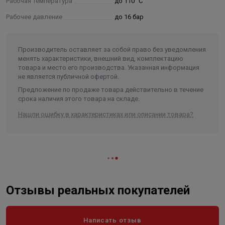
Рабочая температура
до 110 °С
кольца из EPDM на кольца из FPM (Viton). Кольца FPM
приобретаются отдельно.
Рабочее давление
до 16 бар
- Запрещается использовать трубы и фитинги системы
Varmega Inox Press в атмосфере, насыщенной парами
Производитель оставляет за собой право без уведомления
хлора (бассейны с хлорированием воды и т. п.).
менять характеристики, внешний вид, комплектацию
Содержание хлоридов в рабочей среде не должно
товара и место его производства. Указанная информация
превышать значений, указанных в техническом
не является публичной офертой.
паспорте.
Предложение по продаже товара действительно в течение
- Непосредственное соединение элементов из
срока наличия этого товара на складе.
нержавеющей стали с оцинкованной сталью (арматура,
Нашли ошибку в характеристиках или описании товара?
соединители) может вызвать коррозию оцинкованной
стали, для предотвращения коррозии необходимо
применять разделяющий элемент из латуни или
бронзы с длиной не менее 50 мм.
- Трубопроводная система Varmega Inox Press включает
в себя трубы из нержавеющей стали, которые
Отзывы реальных покупателей
соединяются между собой и присоединяются к
арматуре/приборам с помощью пресс-фитингов из
нержавеющей стали.
Написать отзыв