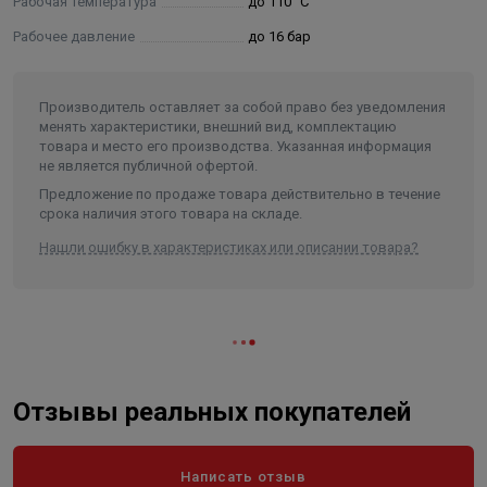
Рабочая температура
до 110 °С
кольца из EPDM на кольца из FPM (Viton). Кольца FPM
приобретаются отдельно.
Рабочее давление
до 16 бар
- Запрещается использовать трубы и фитинги системы
Varmega Inox Press в атмосфере, насыщенной парами
Производитель оставляет за собой право без уведомления
хлора (бассейны с хлорированием воды и т. п.).
менять характеристики, внешний вид, комплектацию
Содержание хлоридов в рабочей среде не должно
товара и место его производства. Указанная информация
превышать значений, указанных в техническом
не является публичной офертой.
паспорте.
Предложение по продаже товара действительно в течение
- Непосредственное соединение элементов из
срока наличия этого товара на складе.
нержавеющей стали с оцинкованной сталью (арматура,
Нашли ошибку в характеристиках или описании товара?
соединители) может вызвать коррозию оцинкованной
стали, для предотвращения коррозии необходимо
применять разделяющий элемент из латуни или
бронзы с длиной не менее 50 мм.
- Трубопроводная система Varmega Inox Press включает
в себя трубы из нержавеющей стали, которые
Отзывы реальных покупателей
соединяются между собой и присоединяются к
арматуре/приборам с помощью пресс-фитингов из
нержавеющей стали.
Написать отзыв