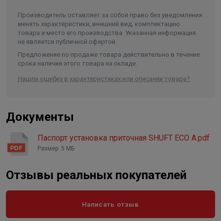
Производитель оставляет за собой право без уведомления
Можно устанавливать непосредственно в
менять характеристики, внешний вид, комплектацию
обслуживаемом помещении за подвесным потолком.
товара и место его производства. Указанная информация
не является публичной офертой.
Низкий уровень шума.
Предложение по продаже товара действительно в течение
Встроенная система управления.
срока наличия этого товара на складе.
Нашли ошибку в характеристиках или описании товара?
Документы
Паспорт установка приточная SHUFT ECO A.pdf
Размер: 5 МБ
Отзывы реальных покупателей
Написать отзыв