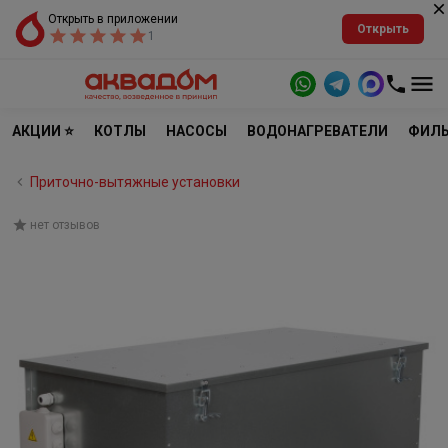
Открыть в приложении
Открыть
1
АКЦИИ ⭐
КОТЛЫ
НАСОСЫ
ВОДОНАГРЕВАТЕЛИ
ФИЛЬ
Приточно-вытяжные установки
нет отзывов