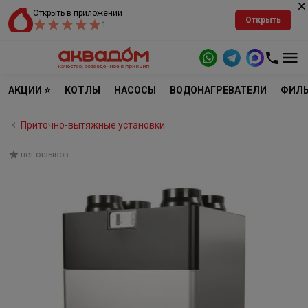
Открыть в приложении
Открыть
1
АКЦИИ ⭐
КОТЛЫ
НАСОСЫ
ВОДОНАГРЕВАТЕЛИ
ФИЛЬ
Приточно-вытяжные установки
нет отзывов