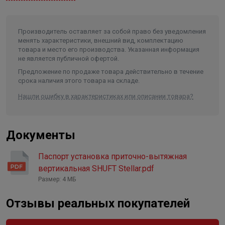
• Функция программирования недельного расписания
работы установки
• Мембранный энтальпийный рекуператор - не
Производитель оставляет за собой право без уведомления
требуется отвода конденсата, охраняет комфортный
менять характеристики, внешний вид, комплектацию
уровень влажности в помещении
товара и место его производства. Указанная информация
не является публичной офертой.
• Опция полимерного рекуператора С КПД до 95% •
Предложение по продаже товара действительно в течение
Четыре режима работы вентиляторов
срока наличия этого товара на складе.
• Степень фильтрации G4 или F7 (опция) • Контроль
Нашли ошибку в характеристиках или описании товара?
концентрации CO2 (опция)
• Контроль загрязнения фильтра по времени наработки
с изменяемым параметром
Документы
• Встроенная автоматика с интеграцией в систему
«Умный дом»
Паспорт установка приточно-вытяжная
вертикальная SHUFT Stellar.pdf
Монтаж
Размер: 4 МБ
Приточно-вытяжная установка поставляется готовая к
Отзывы реальных покупателей
подключению. Имеется возможность вертикального
настенного монтажа (стена должна выдержать вес 60