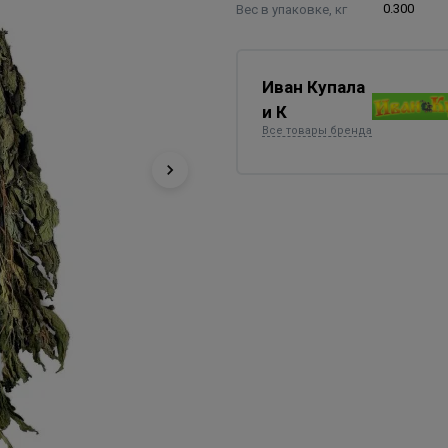
Вес в упаковке, кг
0.300
Иван Купала
и К
Все товары бренда