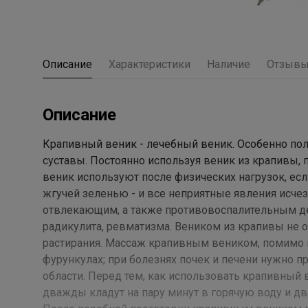
Описание
Характеристики
Наличие
Отзыв
Описание
Крапивный веник - лечебный веник. Особенно полез
суставы. Постоянно используя веник из крапивы,
веник используют после физических нагрузок, если
жгучей зеленью - и все неприятные явления исч
отвлекающим, а также противовоспалительным д
радикулита, ревматизма.
Веником из крапивы не о
растирания.
Массаж крапивным веником, помимо пе
фурункулах; при болезнях почек и печени нужно
области.
Перед тем, как использовать крапивный в
дважды кладут на пару минут в горячую воду и д