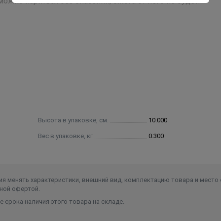
жно париться без опасений, ожога от него не будет.
Высота в упаковке, см.
10.000
Вес в упаковке, кг
0.300
я менять характеристики, внешний вид, комплектацию товара и место 
ной офертой.
 срока наличия этого товара на складе.