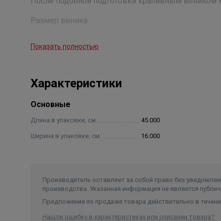
После подобной подготовки крапивным веником мо
Размер веника:
длина 45 см (с ручкой)
Показать полностью
ширина 15-16 см
Характеристики
Основные
Длина в упаковке, см.
45.000
Ширина в упаковке, см.
16.000
Производитель оставляет за собой право без уведомлени
производства. Указанная информация не является публич
Предложение по продаже товара действительно в течение
Нашли ошибку в характеристиках или описании товара?