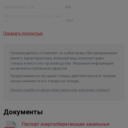
соответствии с направлением потока воздуха (в
Напор (макс.), Па
452
соответствии со стрелкой на корпусе вентилятора).
Необходимо предусматривать доступ для
Производительность (макс.), м3/
час
1625
обслуживания вентилятора.
Рабочая температура (макс.), °С
+50
Показать полностью
Не допускается:
Рабочая температура (мин.), °С
-25
Монтировать в помещениях, где воздух содержит
Материал крыльчатки
пластик
«тяжелую» пыль, муку и т. п.
Производитель оставляет за собой право без уведомления
Монтировать во взрыво- и пожароопасных
Материал корпуса
сталь
менять характеристики, внешний вид, комплектацию
помещениях.
товара и место его производства. Указанная информация
не является публичной офертой.
Предложение по продаже товара действительно в течение
срока наличия этого товара на складе.
Нашли ошибку в характеристиках или описании товара?
Документы
Паспорт энергосберегающие канальные