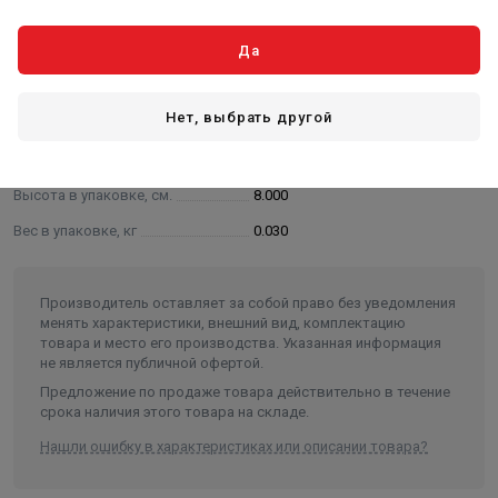
Характеристики
Да
Основные
Нет, выбрать другой
Длина в упаковке, см.
7.000
Ширина в упаковке, см.
5.000
Высота в упаковке, см.
8.000
Вес в упаковке, кг
0.030
Производитель оставляет за собой право без уведомления
менять характеристики, внешний вид, комплектацию
товара и место его производства. Указанная информация
не является публичной офертой.
Предложение по продаже товара действительно в течение
срока наличия этого товара на складе.
Нашли ошибку в характеристиках или описании товара?