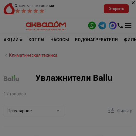
Открыть в приложении
Открыть
1
АКЦИИ ⭐
КОТЛЫ
НАСОСЫ
ВОДОНАГРЕВАТЕЛИ
ФИЛЬ
Климатическая техника
Увлажнители Ballu
17 товаров
Популярное
Фильтр