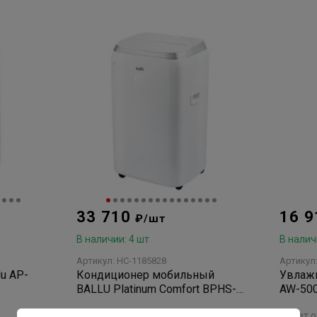
33 710
16 
₽/шт
В наличии: 4 шт
В налич
Артикул: НС-1185828
Артикул
Кондиционер мобильный
Увлажн
BALLU Platinum Comfort BPHS-
AW-500
08H
(клима
нет отзывов
нет 