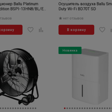
ионер Ballu Platinum
Осушитель воздуха Ballu Sm
Edition BSPI-13HN8/BL/EU
Duty Wi-Fi BD70T SD
орного типа,комплект
отзывов
нет отзывов
-система)
корзину
В корзину
Новинка