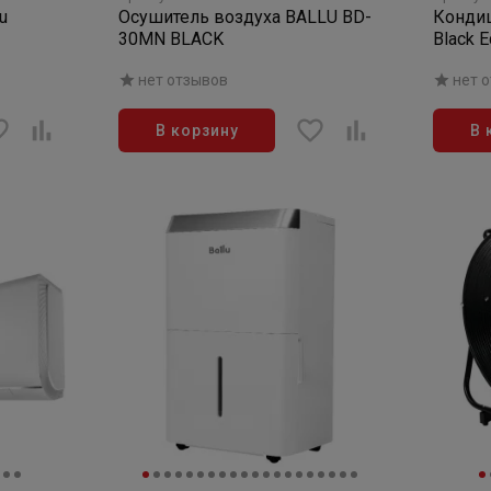
u
Осушитель воздуха BALLU BD-
Кондиц
30MN BLACK
Black 
инверт
нет отзывов
нет 
(сплит
В корзину
В 