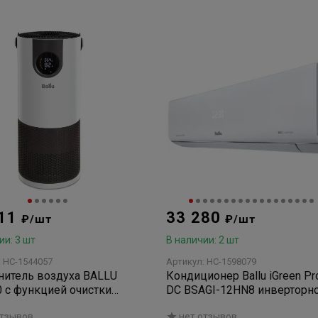
911
33 280
₽/шт
₽/шт
ии: 3 шт
В наличии: 2 шт
: НС-1544057
Артикул: НС-1598079
итель воздуха BALLU
Кондиционер Ballu iGreen Pr
 с функцией очистки
DC BSAGI-12HN8 инверторн
тический комплекс)
типа,комплект (сплит-систе
отзывов
нет отзывов