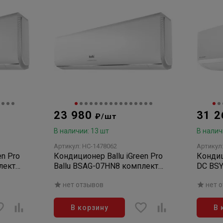
23 980
31 
₽/шт
В наличии: 13 шт
В налич
Артикул: НС-1478062
Артикул
en Pro
Кондиционер Ballu iGreen Pro
Кондиционер B
лект
Ballu BSAG-07HN8 комплект
DC BS
(сплит-система)
инверт
нет отзывов
нет 
(сплит
В корзину
В 