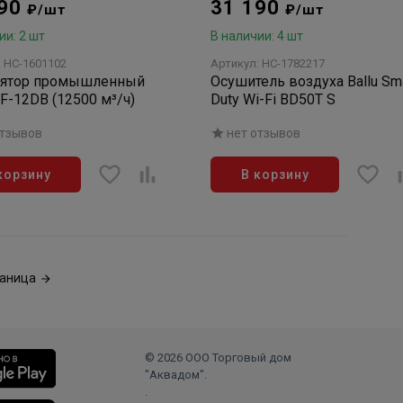
090
31 190
₽/шт
₽/шт
ии: 2 шт
В наличии: 4 шт
: НС-1601102
Артикул: НС-1782217
лятор промышленный
Осушитель воздуха Ballu Sm
IF-12DB (12500 м³/ч)
Duty Wi-Fi BD50T S
отзывов
нет отзывов
корзину
В корзину
аница
© 2026 ООО Торговый дом
"Аквадом".
.