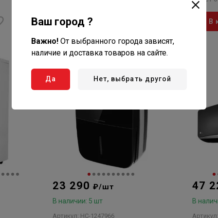
Ваш город ?
В корзину
В 
Важно!
От выбранного города зависят,
наличие и доставка товаров на сайте.
Да
Нет, выбрать другой
23 290
47 
₽/шт
В наличии: 5 шт
В налич
Артикул: НС-1247966
Артикул