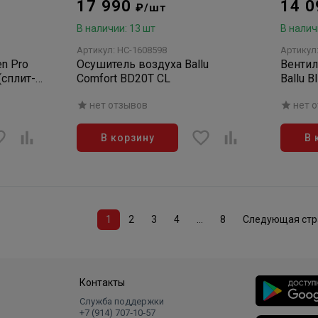
17 990
14 
₽/шт
В наличии: 13 шт
В налич
Артикул: НС-1608598
Артикул
en Pro
Осушитель воздуха Ballu
Венти
сплит-
Comfort BD20T CL
Ballu B
нет отзывов
нет 
В корзину
В 
1
2
3
4
...
8
Следующая стр
Контакты
Служба поддержки
+7 (914) 707‑10‑57