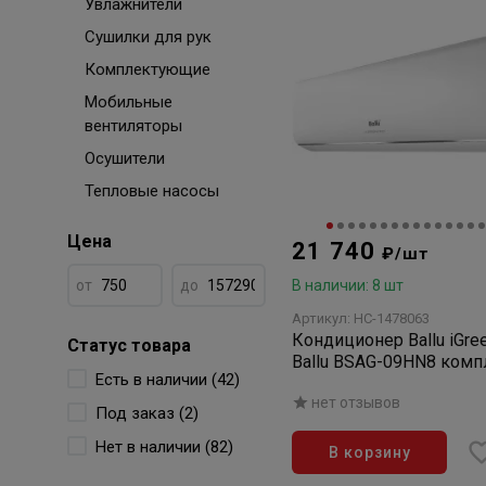
Увлажнители
Сушилки для рук
Комплектующие
Мобильные
вентиляторы
Осушители
Тепловые насосы
Цена
21 740
₽/шт
от
до
В наличии: 8 шт
Артикул: НС-1478063
Кондиционер Ballu iGre
Статус товара
Ballu BSAG-09HN8 комп
Есть в наличии (42)
(сплит-система)
нет отзывов
Под заказ (2)
Нет в наличии (82)
В корзину