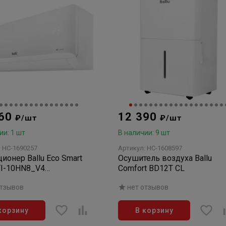
260
12 390
₽/шт
₽/шт
ии: 1 шт
В наличии: 9 шт
: НС-1690257
Артикул: НС-1608597
allu Eco Smart
Осушитель воздуха Ballu
YI-10HN8_V4
Comfort BD12T CL
орного типа комплект
отзывов
нет отзывов
-система)
корзину
В корзину