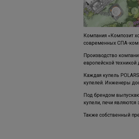
Компания «Композит х
современных СПА-компл
Производство компании
европейской техникой 
Каждая купель POLARSP
купелей. Инженеры дос
Под брендом выпускают
купели, печи являются
Также собственный пр