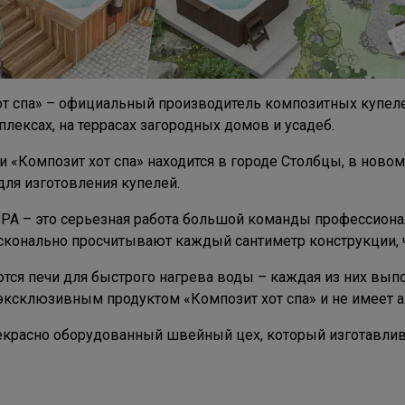
от спа» – официальный производитель композитных купел
ексах, на террасах загородных домов и усадеб.
 «Композит хот спа» находится в городе Столбцы, в ново
для изготовления купелей.
A – это серьезная работа большой команды профессиона
конально просчитывают каждый сантиметр конструкции, 
ся печи для быстрого нагрева воды – каждая из них вып
 эксклюзивным продуктом «Композит хот спа» и не имеет а
екрасно оборудованный швейный цех, который изготавлив