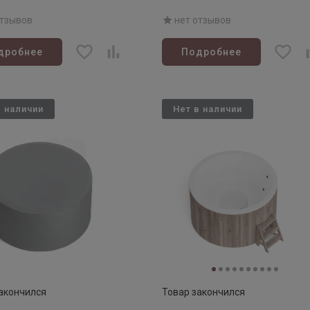
рмососна)
FAMILY 220 COLD (термососн
отзывов
нет отзывов
дробнее
Подробнее
в наличии
Нет в наличии
акончился
Товар закончился