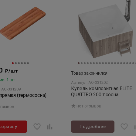
00
₽/шт
Товар закончился
ии: 1 шт
Артикул: AQ-331202
Купель композитная ELITE
: AQ-331209
QUATTRO 200 т.сосна
прямая (термососна)
(аэромассаж+хромотерапия
нет отзывов
отзывов
корзину
Подробнее