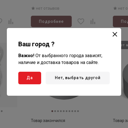
68 (те
нет отзывов
нет 
Подробнее
По
Ваш город ?
Нет в наличии
Нет 
Важно!
От выбранного города зависят,
наличие и доставка товаров на сайте.
Да
Нет, выбрать другой
Товар закончился
Товар з