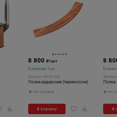
8 800
8 8
₽/шт
В наличии: 3 шт
В налич
Артикул: AQ-331203
Артикул
Полка радиусная (термососна)
Полка 
нет отзывов
нет 
В корзину
В 