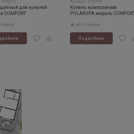
: 1013215
Артикул: 1013196
ащитный для купелей
Купель композитная
ки COMFORT
POLARSPA модель COMFORT
195 COLD (термососна)
отзывов
нет отзывов
дробнее
Подробнее