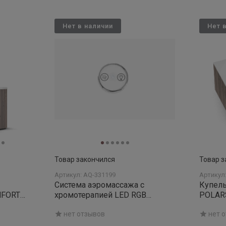
Нет в наличии
Нет 
Товар закончился
Товар з
Артикул: AQ-331199
Артикул
Система аэромассажа с
Купель
хромотерапией LED RGB
POLAR
фонарь
QUATTR
нет отзывов
нет 