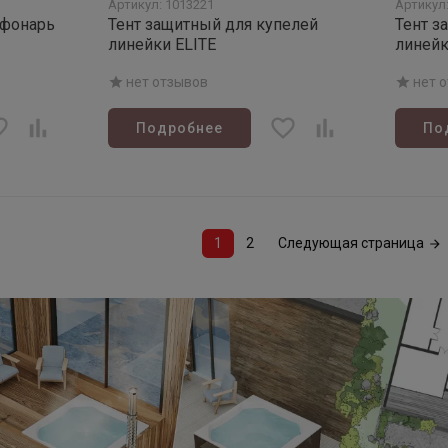
Артикул: 1013221
Артикул
 фонарь
Тент защитный для купелей
Тент з
линейки ELITE
линей
нет отзывов
нет 
Подробнее
По
1
2
Следующая страница