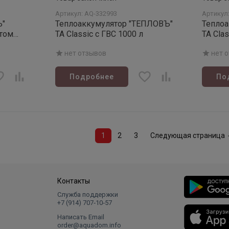
Артикул: AQ-332993
Артикул
Ъ"
Теплоаккумулятор "ТЕПЛОВЪ"
Тепло
том
ТА Classic с ГВС 1000 л
ТА Clas
нет отзывов
нет 
Подробнее
По
1
2
3
Следующая страница
Контакты
Служба поддержки
+7 (914) 707‑10‑57
Написать Email
order@aquadom.info