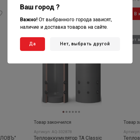
колосниками и автоматикой
Ваш город ?
В корзину
В 
Важно!
От выбранного города зависят,
наличие и доставка товаров на сайте.
Нет в наличии
Нет 
Да
Нет, выбрать другой
Товар закончился
Товар з
Артикул: AQ-332878
Артикул
ПЛОВЪ"
Теплоаккумулятор TA Classic
Тепло