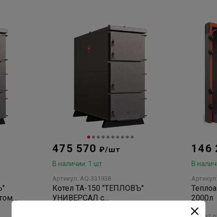
475 570
146
₽/шт
В наличии: 1 шт
В налич
Артикул: AQ-331938
Артикул
Ъ"
Котел ТА-150 "ТЕПЛОВЪ"
Теплоа
том
УНИВЕРСАЛ с
2000л
водонаполненными
нет отзывов
нет 