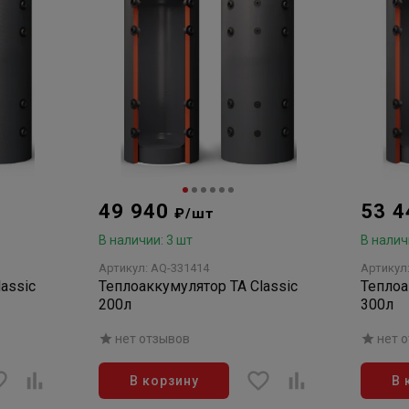
49 940
53 
₽/шт
В наличии: 3 шт
В налич
Артикул: AQ-331414
Артикул
assic
Теплоаккумулятор TA Classic
Теплоа
200л
300л
нет отзывов
нет 
В корзину
В 