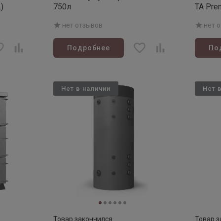
)
750л
ТА Pre
нет отзывов
нет 
Подробнее
По
Нет в наличии
Нет 
Товар закончился
Товар з