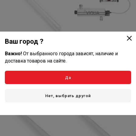
Ваш город ?
Товар закончился
Товар закончился
Важно!
От выбранного города зависят, наличие и
Артикул: 897342
Артикул: RCNUVS049
доставка товаров на сайте.
Кварц VIQUA QS-001 (для
УФ система обеззараж. VIQUA
VH200)
VH200/RUS
Да
нет отзывов
нет отзывов
Подробнее
Подробнее
Нет, выбрать другой
Нет в наличии
Нет в наличии