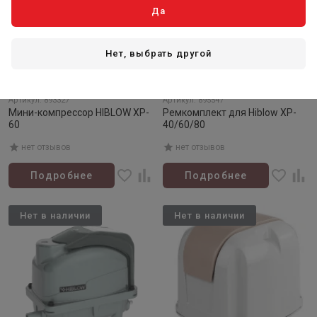
Да
Нет, выбрать другой
Товар закончился
Товар закончился
Артикул: 893327
Артикул: 895547
Мини-компрессор HIBLOW XP-
Ремкомплект для Hiblow XP-
60
40/60/80
нет отзывов
нет отзывов
Подробнее
Подробнее
Нет в наличии
Нет в наличии