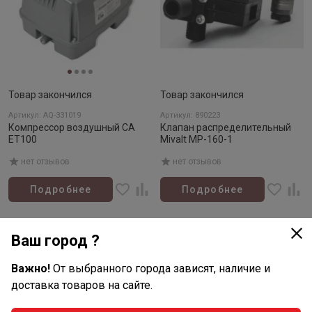
Товар закончился
Товар закончился
Артикул: AQ-331019
Артикул: 890223
Компрессор воздушный CA
Клапан распределительный
ET100
Mivalt MP-160-1
нет отзывов
нет отзывов
Подробнее
Подробнее
Нет в наличии
Нет в наличии
Ваш город ?
Важно!
От выбранного города зависят, наличие и
доставка товаров на сайте.