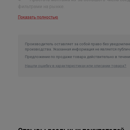
фильтрами на рынке.
Показать полностью
Модель
Ватт
Объем пр
PU-36
36
18
Производитель оставляет за собой право без уведомлени
производства. Указанная информация не является публич
Предложение по продаже товара действительно в течение
Нашли ошибку в характеристиках или описании товара?