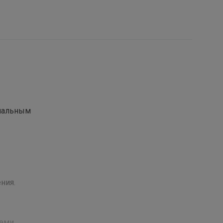
циальным
ния.
семи