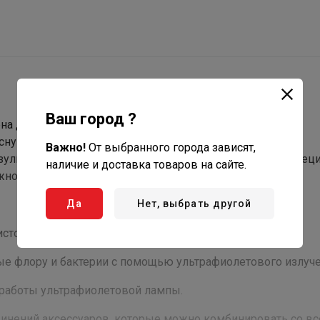
Ваш город ?
на для обеспечения гигиены прудов и водоемов.
сную флору и бактерии. Индикатор, предусмотренный
Важно!
От выбранного города зависят,
зульный контроль за работой излучателя, а благодаря спе
наличие и доставка товаров на сайте.
ожно комбинировать с большим количеством фильтров.
Да
Нет, выбрать другой
стой и прозрачной.
е флору и бактерии с помощью ультрафиолетового излуче
работы ультрафиолетовой лампы.
инений аксессуаров, которые можно комбинировать со в