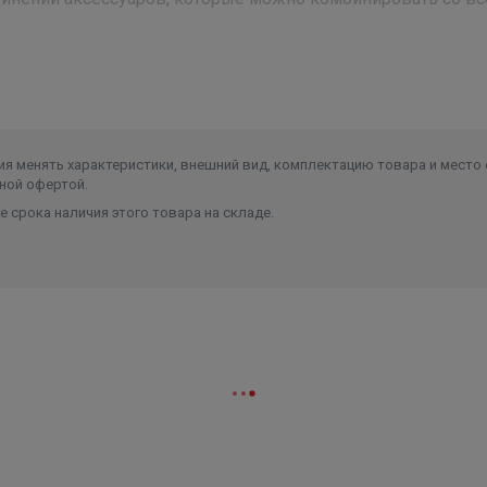
уда
Длина (мм)
φmm
Входы-Выходы (мм)
503
83
φ20/25/32/40
я менять характеристики, внешний вид, комплектацию товара и место 
ной офертой.
 срока наличия этого товара на складе.