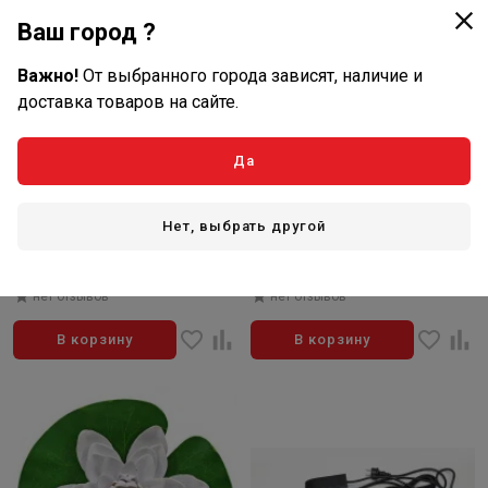
Ваш город ?
Важно!
От выбранного города зависят, наличие и
доставка товаров на сайте.
4 920
215
Да
₽/шт
₽/шт
В наличии: 8 шт
В наличии: 1 шт
Артикул: PF-1000+FT02
Артикул: HY01 оранжевый
Нет, выбрать другой
Фонтанный насос с насадками,
Декор. растение "Водная
14Вт, макс.1000л/ч,
лилия" d=20см оранжевый
макс.h=1,8м, кабель 10м
нет отзывов
нет отзывов
В корзину
В корзину