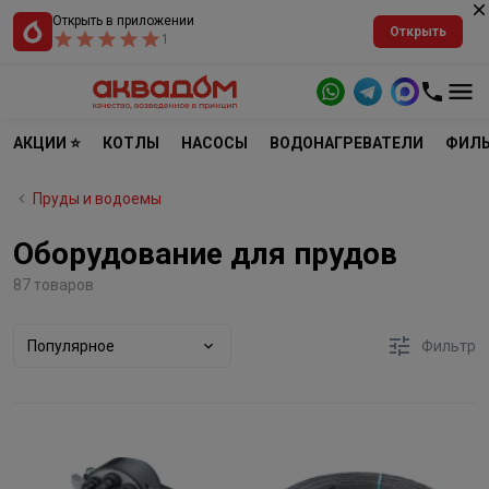
Открыть в приложении
Открыть
1
АКЦИИ ⭐
КОТЛЫ
НАСОСЫ
ВОДОНАГРЕВАТЕЛИ
ФИЛЬ
Пруды и водоемы
Оборудование для прудов
87 товаров
Популярное
Фильтр