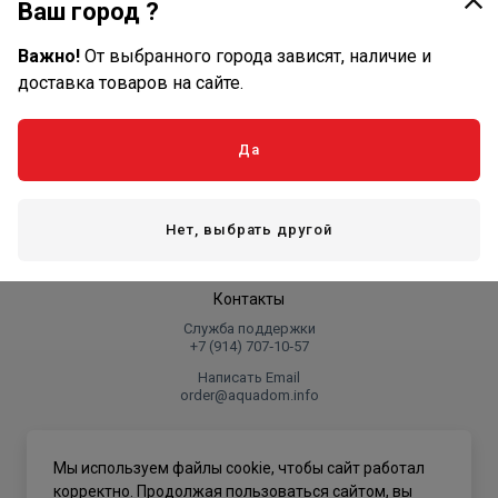
Ваш город ?
Важно!
От выбранного города зависят, наличие и
Оплата и доставка
доставка товаров на сайте.
Оплата
Доставка
Да
Компания
Реквизиты
Нет, выбрать другой
Сервисный центр
Контакты
Служба поддержки
+7 (914) 707‑10‑57
Написать Email
order@aquadom.info
© 2026 ООО Торговый дом "Аквадом".
Мы используем файлы cookie, чтобы сайт работал
.
корректно. Продолжая пользоваться сайтом, вы