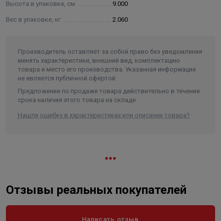
Высота в упаковке, см.
9.000
• Положите испаритель на полок или лавку. Чем он
ближе к источнику тепла, тем интенсивнее аромат.
Вес в упаковке, кг
2.060
В комплекте идет испаритель из талькохлорита и
Производитель оставляет за собой право без уведомления
кусочки гималайской соли.
менять характеристики, внешний вид, комплектацию
товара и место его производства. Указанная информация
Гималайская соль содержит до 92 редких минеральных
не является публичной офертой.
элементов. Замечательно то, что ровно столько
Предложение по продаже товара действительно в течение
срока наличия этого товара на складе.
содержится этих элементов в организме человека.
Воздух, содержащий соли различных элементов,
Нашли ошибку в характеристиках или описании товара?
активно воздействует на дыхательные пути человека,
излечивая такие заболевания, как астма и бронхит;
предотвращает возникновение и развитие аллергии и
гипертонии; снимает стрессы, борется с
преждевременным старением кожи, снимает синдром
хронической усталости.
Отзывы реальных покупателей
Написать отзыв