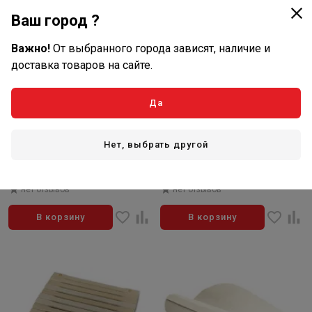
Ваш город ?
Важно!
От выбранного города зависят, наличие и
доставка товаров на сайте.
6 490
4 390
Да
₽/шт
₽/шт
В наличии: 4 шт
В наличии: 5 шт
Артикул: WV7
Артикул: WP5
Нет, выбрать другой
Вешалка Woodson Эдельвейс,
Полка Woodson Эрго 60*45,
дуб
ольха
нет отзывов
нет отзывов
В корзину
В корзину