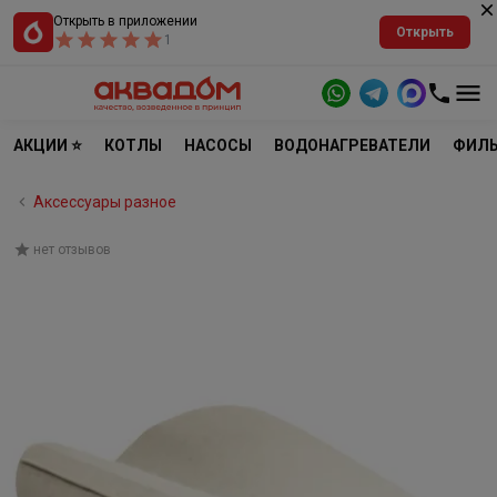
Открыть в приложении
Открыть
1
АКЦИИ ⭐
КОТЛЫ
НАСОСЫ
ВОДОНАГРЕВАТЕЛИ
ФИЛЬ
Аксессуары разное
нет отзывов