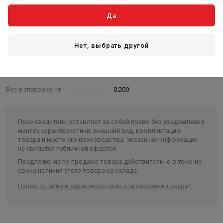
Характеристики
Да
Основные
Длина в упаковке, см.
37.000
Нет, выбрать другой
Ширина в упаковке, см.
23.000
Высота в упаковке, см.
1.000
Вес в упаковке, кг
0.200
Производитель оставляет за собой право без уведомления
менять характеристики, внешний вид, комплектацию
товара и место его производства. Указанная информация
не является публичной офертой.
Предложение по продаже товара действительно в течение
срока наличия этого товара на складе.
Нашли ошибку в характеристиках или описании товара?