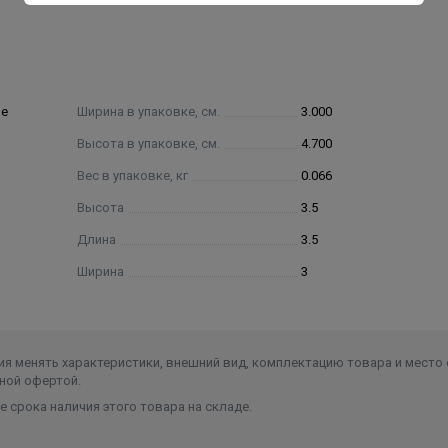
ие
Ширина в упаковке, см.
3.000
Высота в упаковке, см.
4.700
Вес в упаковке, кг
0.066
Высота
3.5
Длина
3.5
Ширина
3
я менять характеристики, внешний вид, комплектацию товара и место 
ной офертой.
 срока наличия этого товара на складе.