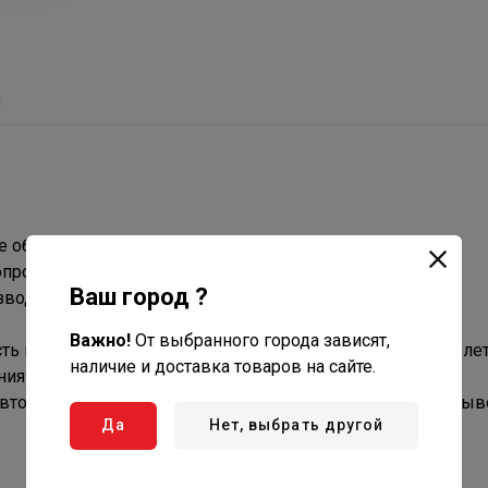
ы
е области применения.
проводных систем.
Ваш город ?
зводителей.
Важно!
От выбранного города зависят,
ь к кислороду, устойчивость к воздействию ультрафиолет
наличие и доставка товаров на сайте.
ниям европейских норм и сводов правил.
вторичная переработка отходов, отсутствие проблем с вы
Да
Нет, выбрать другой