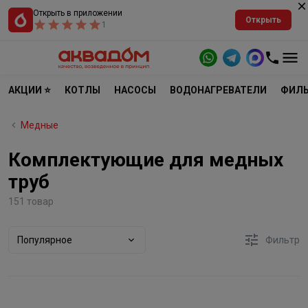
Открыть в приложении
Открыть
1
АКЦИИ ⭐
КОТЛЫ
НАСОСЫ
ВОДОНАГРЕВАТЕЛИ
ФИЛЬ
Медные
Комплектующие для медных
труб
151 товар
Популярное
Фильтр