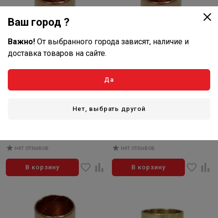
Ваш город ?
Важно!
От выбранного города зависят, наличие и
доставка товаров на сайте.
Да
93
123
₽/шт
₽/шт
В наличии: 21 шт
В наличии: 13 шт
Нет, выбрать другой
Артикул: 101565
Артикул: 101602
Муфта медн. редукцион.
Муфта медн. редукцион.
(22х15) мод.5240R
(22х18) мод.5240R
нет отзывов
нет отзывов
В корзину
В корзину