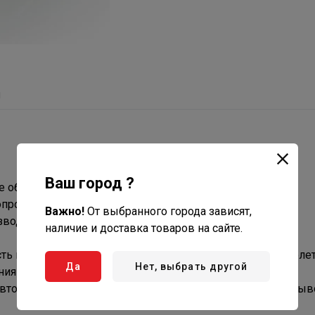
ы
Ваш город ?
е области применения.
проводных систем.
Важно!
От выбранного города зависят,
зводителей.
наличие и доставка товаров на сайте.
ь к кислороду, устойчивость к воздействию ультрафиолет
Да
Нет, выбрать другой
ниям европейских норм и сводов правил.
вторичная переработка отходов, отсутствие проблем с вы