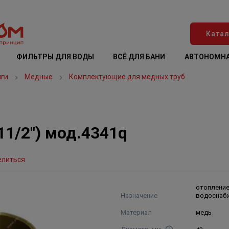
Катал
ФИЛЬТРЫ ДЛЯ ВОДЫ
ВСЁ ДЛЯ БАНИ
АВТОНОМНА
нги
Медные
Комплектующие для медных труб
х11/2") мод.4341q
елиться
отопление
Назначение
водоснаб
Материал
медь