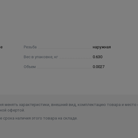
ие
Резьба
наружная
Вес в упаковке, кг
0.630
Объем
0.0027
я менять характеристики, внешний вид, комплектацию товара и место 
ной офертой.
 срока наличия этого товара на складе.