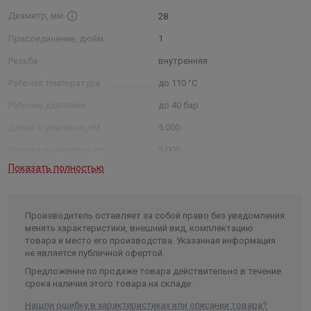
Диаметр, мм
28
Присоединение, дюйм
1
Резьба
внутренняя
Рабочая температура
до 110 °С
Рабочее давление
до 40 бар
Длина в упаковке, см.
5.000
Ширина в упаковке, см.
5.000
Показать полностью
Высота в упаковке, см.
6.500
Вес в упаковке, кг
0.239
Производитель оставляет за собой право без уведомления
менять характеристики, внешний вид, комплектацию
товара и место его производства. Указанная информация
не является публичной офертой.
Предложение по продаже товара действительно в течение
срока наличия этого товара на складе.
Нашли ошибку в характеристиках или описании товара?