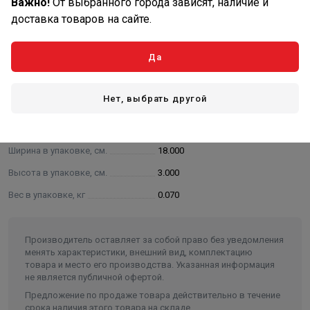
Важно!
От выбранного города зависят, наличие и
украшена яркой аппликацией. Такая шапка будет и
доставка товаров на сайте.
удобным банным аксессуаром, и оригинальным
атрибутом праздничной вечеринки
Да
Характеристики
Нет, выбрать другой
Основные
Длина в упаковке, см.
40.000
Ширина в упаковке, см.
18.000
Высота в упаковке, см.
3.000
Вес в упаковке, кг
0.070
Производитель оставляет за собой право без уведомления
менять характеристики, внешний вид, комплектацию
товара и место его производства. Указанная информация
не является публичной офертой.
Предложение по продаже товара действительно в течение
срока наличия этого товара на складе.