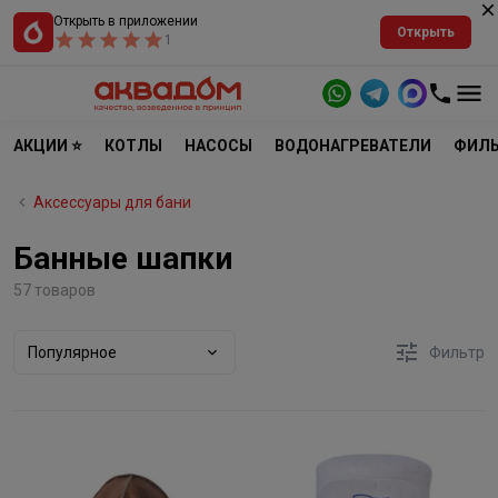
Открыть в приложении
Открыть
1
АКЦИИ ⭐
КОТЛЫ
НАСОСЫ
ВОДОНАГРЕВАТЕЛИ
ФИЛЬ
Аксессуары для бани
Банные шапки
57 товаров
Популярное
Фильтр