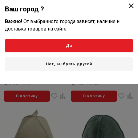
Ваш город ?
Важно!
От выбранного города зависят, наличие и
доставка товаров на сайте.
414
3 990
Да
₽/шт
₽/шт
В наличии: 4 шт
В наличии: 1 шт
Артикул: Б4941
Артикул: AQ-332899
Нет, выбрать другой
Шапка банная "Танкист",
Шапка банная меховая цвет
войлок сер.
"Мраморный"
нет отзывов
нет отзывов
В корзину
В корзину