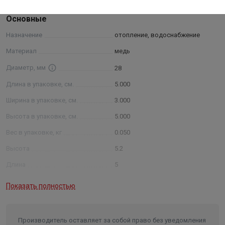
Основные
Назначение
отопление, водоснабжение
Материал
медь
Диаметр, мм
28
Длина в упаковке, см.
5.000
Ширина в упаковке, см.
3.000
Высота в упаковке, см.
5.000
Вес в упаковке, кг
0.050
Высота
5.2
Длина
5
Ширина
3
Показать полностью
Производитель оставляет за собой право без уведомления