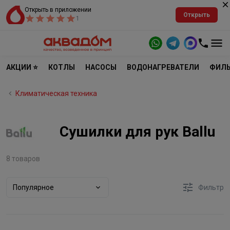
Открыть в приложении
Открыть
1
АКЦИИ ⭐
КОТЛЫ
НАСОСЫ
ВОДОНАГРЕВАТЕЛИ
ФИЛЬ
Климатическая техника
Сушилки для рук Ballu
8 товаров
Популярное
Фильтр