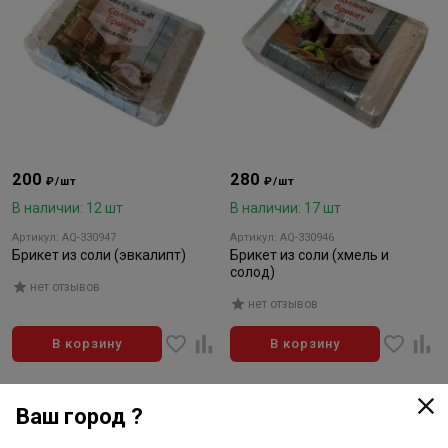
200
280
₽/шт
₽/шт
В наличии: 12 шт
В наличии: 17 шт
Артикул: AQ-330947
Артикул: AQ-330946
Брикет из соли (эвкалипт)
Брикет из соли (хмель и
солод)
нет отзывов
нет отзывов
В корзину
В корзину
Ваш город ?