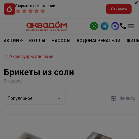
Открыть в приложении
Открыть
1
АКЦИИ ⭐
КОТЛЫ
НАСОСЫ
ВОДОНАГРЕВАТЕЛИ
ФИЛЬ
Аксессуары для бани
Брикеты из соли
3 товара
Популярное
Фильтр