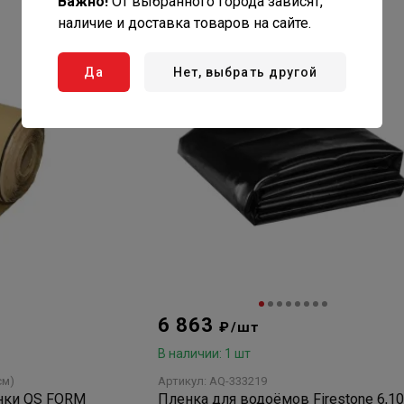
Важно!
От выбранного города зависят,
наличие и доставка товаров на сайте.
Да
Нет, выбрать другой
6 863
₽/шт
В наличии: 1 шт
см)
Артикул: AQ-333219
енки QS FORM
Пленка для водоёмов Firestone 6,10 х