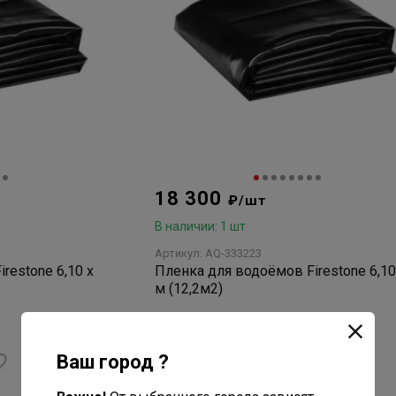
18 300
₽/шт
В наличии: 1 шт
Артикул: AQ-333223
one 6,10 х
Пленка для водоёмов Firestone 6,10 х 2
м (12,2м2)
нет отзывов
Ваш город ?
В корзину