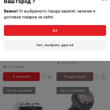
Ваш город ?
Важно!
От выбранного города зависят, наличие и
доставка товаров на сайте.
Да
3 130
₽/шт
Товар закончился
В наличии: 2 шт
Нет, выбрать другой
Артикул: PL1 LED
Артикул: PL3 LED
Комп-т подсветка под/надв
Подсветка светодиод. под/
светодид.4 цв.фильтра
надв. 3,6 Вт
нет отзывов
нет отзывов
В корзину
Подробнее
Нет в наличии
Нет в наличии