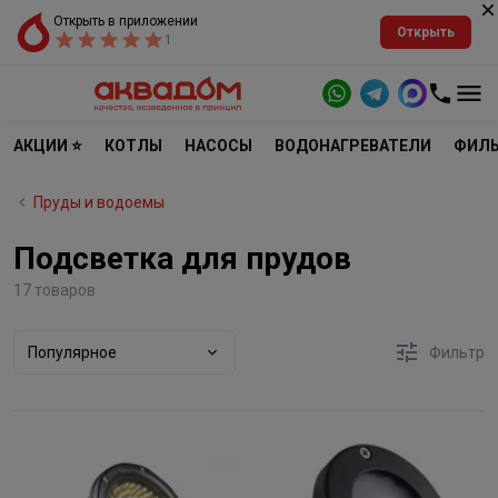
Открыть в приложении
Открыть
1
АКЦИИ ⭐
КОТЛЫ
НАСОСЫ
ВОДОНАГРЕВАТЕЛИ
ФИЛЬ
Пруды и водоемы
Подсветка для прудов
17 товаров
Популярное
Фильтр